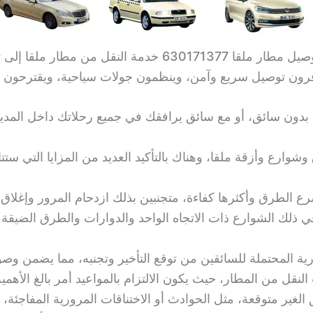
اطلب من أفضل شركة ليموزين في إسبانيا شركة توصيل مطار ملقا 7
رون توصيل سريع وآمن، وينظمون جولات سياحية، ويقترحون أف
ان بدون سائق، أو مع سائق يرافقك في جميع رحلاتك داخل المدي
وارع وأزقة ملقا، وهناك بالتأكيد العديد من المزايا التي ستتا
ع الطرق وأكثرها كفاءة، متجنبين بذلك ازدحام المرور وإغلاق 
 في ذلك الشوارع ذات الاتجاه الواحد والدوارات والطرق الض
رية المحتملة للسائقين من توقع التأخير وتجنبه، مما يضمن وص
نقل من المطار، حيث يكون الالتزام بالمواعيد أمر بالغ الأهمية
ير متوقعة، مثل الحوادث أو الاختناقات المرورية المفاجئة، م