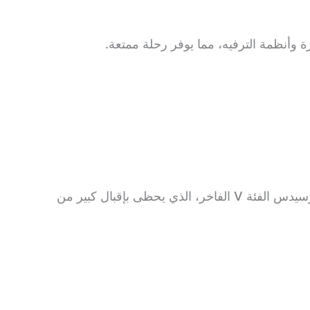
وأنظمة الترفيه، مما يوفر رحلة ممتعة.
من بين خيارات سيارات الأجرة، نوفر خدمة التوصيل بالحافلة السياحية الصغيرة إلى توريمولينوس, نوفر لكم فان مرسيدس الفئة V الفاخر، الذي يحظى بإقبال كبير من