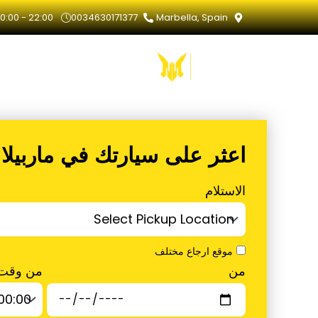
خطي
0:00 - 22:00
0034630171377
Marbella, Spain
لى
لمحتوى
اعثر على سيارتك في ماربيلا
الاستلام
موقع ارجاع مختلف
من وقت
من