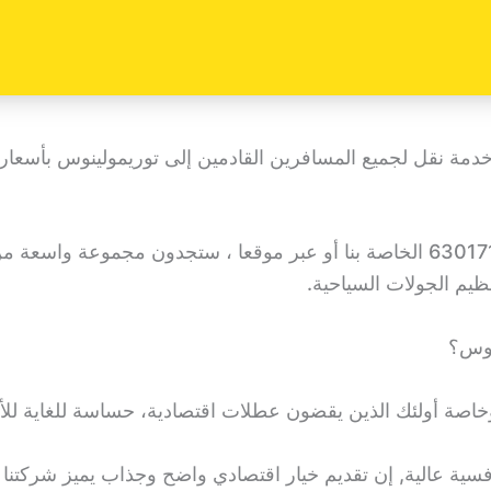
دمة نقل لجميع المسافرين القادمين إلى توريمولينوس بأسعار
من خلال التواصل مع شركة توصيل مطار ملقا 630171377 الخاصة بنا أو عبر موقعا 
ظيم الجولات السياحية.
نوس؟
اصة أولئك الذين يقضون عطلات اقتصادية، حساسة للغاية للأس
تنافسية عالية, إن تقديم خيار اقتصادي واضح وجذاب يميز شركتن