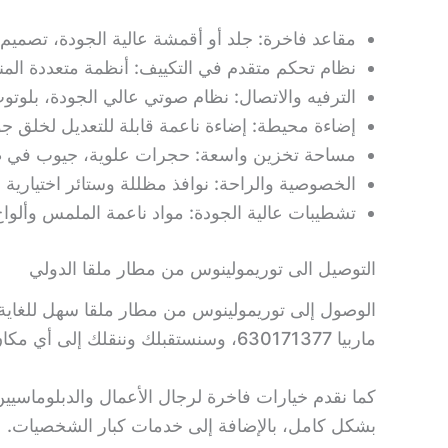
مقاعد فاخرة: جلد أو أقمشة عالية الجودة، تصمي
نظام تحكم متقدم في التكييف: أنظمة متعددة الم
الترفيه والاتصال: نظام صوتي عالي الجودة، بلوتوث، شحن USB، وواي 
إضاءة محيطة: إضاءة ناعمة قابلة للتعديل لخلق جو
مساحة تخزين واسعة: حجرات علوية، جيوب في ظه
الخصوصية والراحة: نوافذ مظللة وستائر اختياري
تشطيبات عالية الجودة: مواد ناعمة الملمس وألوا
التوصيل الى توريمولينوس من مطار ملقا الدولي
الوصول إلى توريمولينوس من مطار ملقا سهل للغاية
ماربيا 630171377، وسنستقبلك وننقلك إلى أي مكان بسعر مناسب جدًا.
كما نقدم خيارات فاخرة لرجال الأعمال والدبلوماسيي
بشكل كامل، بالإضافة إلى خدمات كبار الشخصيات.